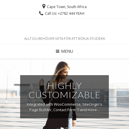
Cape Town, South Africa
Call Us: +2782 444 YEAH
ALLT DU BEHÖVER VETA FÖR ATT BÖRJA STUDERA
MENU
HIGHLY
CUSTOMIZABLE
Integrated with WooCommerce, SiteOrigin's
Page Builder, Contact Form 7 and more...
1
2