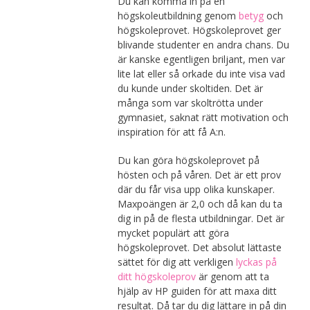
Du kan komma in på en
högskoleutbildning genom
betyg
och
högskoleprovet. Högskoleprovet ger
blivande studenter en andra chans. Du
är kanske egentligen briljant, men var
lite lat eller så orkade du inte visa vad
du kunde under skoltiden. Det är
många som var skoltrötta under
gymnasiet, saknat rätt motivation och
inspiration för att få A:n.
Du kan göra högskoleprovet på
hösten och på våren. Det är ett prov
där du får visa upp olika kunskaper.
Maxpoängen är 2,0 och då kan du ta
dig in på de flesta utbildningar. Det är
mycket populärt att göra
högskoleprovet. Det absolut lättaste
sättet för dig att verkligen
lyckas på
ditt högskoleprov
är genom att ta
hjälp av HP guiden för att maxa ditt
resultat. Då tar du dig lättare in på din