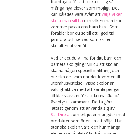
framtagna för att locka till sig så
många nya elever som möjligt. Det
kan således vara svårt att
välja vilken
skola man vill ha
och vilken man tror
kommer passa ens barn bäst. Som
förälder bör du se till att i god tid
jämföra och se vad som skiljer
skolalternativen åt.
Vad är det du vill ha för ditt barn och
barnets skolgång? Vill du att skolan
ska ha någon speciell inriktning och
hur ska det vara när det kommer till
utomhusvistelse? Vissa skolor är
väldigt aktiva med att samla pengar
till klasskassan för att kunna åka på
äventyr tillsammans. Detta görs
lättast genom att använda sig av
SäljDirekt
som erbjuder mängder med
produkter som är enkla att sälja. Hur
stor ska skolan vara och hur många
elever ska få plats? Ja, frågorna är