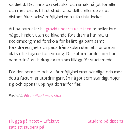
studietid. Det finns oavsett skäl och smak något för alla
och med chans till att studera på deltid eller delvis på
distans ökar också möjligheten att faktiskt lyckas.
Att ha barn eller bli
gravid under studietiden
är heller inte
något hinder, utan de blivande föräldrarna har rätt till
skolomsorg med förskola för befintliga barn samt
föräldraledighet och paus från skolan utan att förlora sin
plats eller tagna studiepoäng. Dessutom får de som har
barn också ett bidrag extra som tillägg för studiemedel.
För den som ser och vill är möjligheterna oändliga och med
detta faktum är utbildningsnivån något som ständigt höjer
sig och öppnar upp nya dörrar för fler.
Posted in
För motivationens skull
Inläggsnavigering
Plugga på nätet – Effektivt
Studera på distans
sätt att studera på